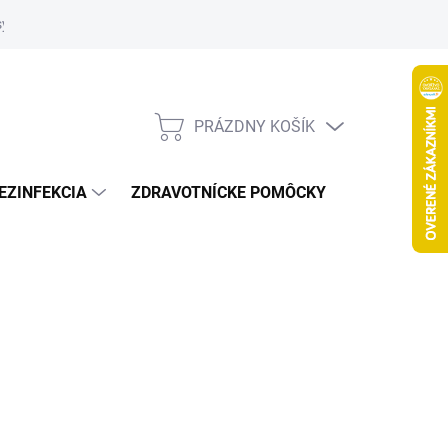
systém
PRÁZDNY KOŠÍK
NÁKUPNÝ
KOŠÍK
EZINFEKCIA
ZDRAVOTNÍCKE POMÔCKY
VČELY
Nasledujúce