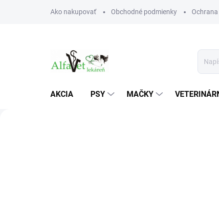
Prejsť
Ako nakupovať
Obchodné podmienky
Ochrana
na
obsah
AKCIA
PSY
MAČKY
VETERINÁRN
A
l
Predchádzajúce
f
a
V
e
t
v