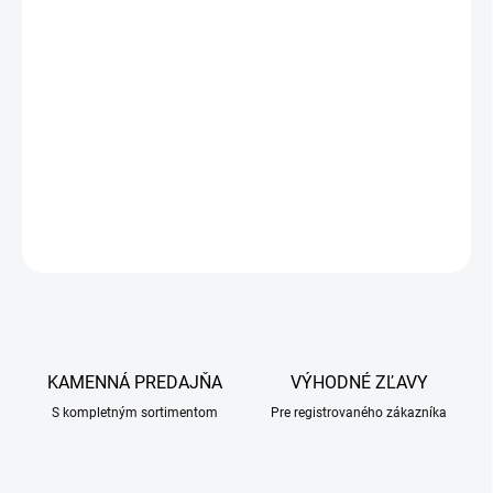
DETAILNÉ INFORMÁCIE
OPÝTAŤ SA
KAMENNÁ PREDAJŇA
VÝHODNÉ ZĽAVY
S kompletným sortimentom
Pre registrovaného zákazníka