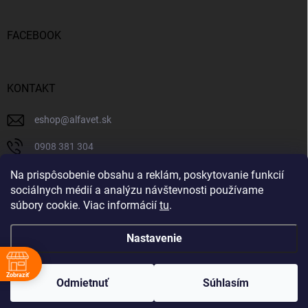
FACEBOOK
KONTAKT
eshop
@
alfavet.sk
0908 381 304
0908 381 304
Na prispôsobenie obsahu a reklám, poskytovanie funkcií
sociálnych médií a analýzu návštevnosti používame
Facebook
súbory cookie. Viac informácií
tu
.
Nastavenie
Copyright 2026
AlfaVet veterinárna lekáreň
. Všetky práva vyhradené.
Zobraziť
Upraviť nastavenie cookies
Odmietnuť
Súhlasím
Vytvoril Shoptet