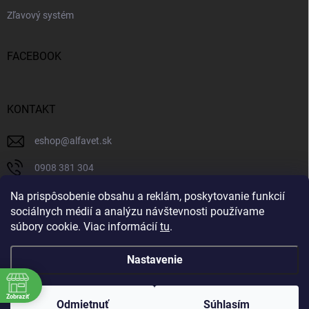
Zľavový systém
FACEBOOK
KONTAKT
eshop
@
alfavet.sk
0908 381 304
0908 381 304
Na prispôsobenie obsahu a reklám, poskytovanie funkcií
sociálnych médií a analýzu návštevnosti používame
Facebook
súbory cookie. Viac informácií
tu
.
Nastavenie
Copyright 2026
AlfaVet veterinárna lekáreň
. Všetky práva vyhradené.
Zobraziť
Upraviť nastavenie cookies
Odmietnuť
Súhlasím