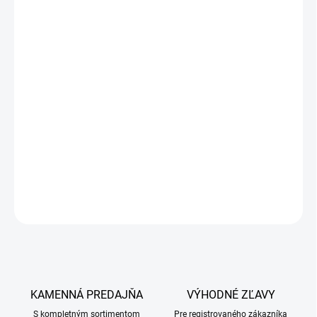
Ethanolum 85% m/m (Spiritus concentratus)
Číra bezfarebná, prchavá, horľavá kvapalina, miešateľná s vodou.
Pomocná látka v zdravotníctve.
Farmaceutická pomocná látka, ktorá nemá terapeutický účinok,
ale má funkciu nosiča (vehikulum - základ roztokov). Dáva lieku
vlastnosti, ako napríklad stabilitu, biofarmaceutický profil, vzhľad
a znášanlivosť pre pacienta. Konštitutívna pomocná látka
definuje tvar a umožňuje výrobu liekovej formy.
DETAILNÉ INFORMÁCIE
OPÝTAŤ SA
KAMENNÁ PREDAJŇA
VÝHODNÉ ZĽAVY
S kompletným sortimentom
Pre registrovaného zákazníka