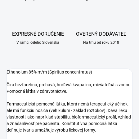
EXPRESNÉ DORUČENIE
OVERENÝ DODÁVATEĽ
V rámci celého Slovenska
Na trhu od roku 2018
Ethanolum 85% m/m (Spiritus concentratus)
Číra bezfarebná, prchavá, horľavá kvapalina, miešateľná s vodou.
Pomocná látka v zdravotníctve.
Farmaceutická pomocná látka, ktorá nemá terapeutický účinok,
ale má funkciu nosiča (vehikulum - základ roztokov). Dáva lieku
vlastnosti, ako napríklad stabilitu, biofarmaceutický profil, vzhľad
a znášanlivosť pre pacienta. Konštitutívna pomocná látka
definuje tvar a umožňuje výrobu liekovej formy.