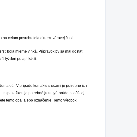
 na celom povrchu tela okrem tvárovej časti.
rsť bola mierne vlhká. Prípravok by sa mal dostať
1 týždeň po aplikácii.
nia očí. V prípade kontaktu s očami je potrebné ich
ktu s pokožkou je potrebné ju umyť prúdom tečúcej
žete tento obal alebo označenie. Tento výrobok