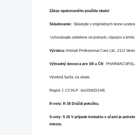
Zákaz opakovaného použitia obalu!
Skladovanie:
Skladujte v originálnych tesne uzatv
Uchovávajte oddelene od potravín, nápojov a krmív
Výrobca:
Animall Professional Care Ltd., 2112 Veres
Výhradný dovozca pre SR a ČR
: PHARMACOPOLA s.r
Výrobná šarža: na obale.
Regist. č. CCHLP: bio/206/D/14/6
R-vety: R 38 Dráždi pokožku.
S-vety:
S 26
V prípade kontaktu s očami je potr
mieste.