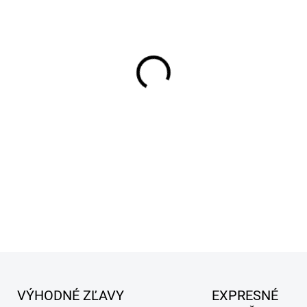
MÔŽEME DORUČIŤ DO:
10.8.2
−
+
Antiparazitárny sprej s repe
Jednoduchý a účinný spôsob a
Vášho miláčika a zabrániť ich
Obsahuje / Účinná látka
: Ge
DETAILNÉ INFORMÁCIE
VÝHODNÉ ZĽAVY
EXPRESNÉ