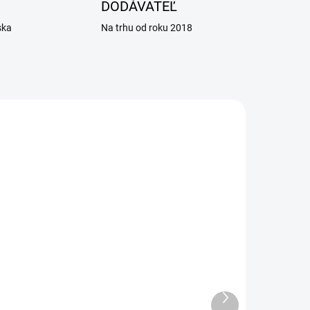
DODÁVATEĽ
ska
Na trhu od roku 2018
ADOM
SKLADOM
0 KS)
(25 KS)
Košieľka pooperačná
re
ochranná Recowear č.3 -
Ďalší
produkt