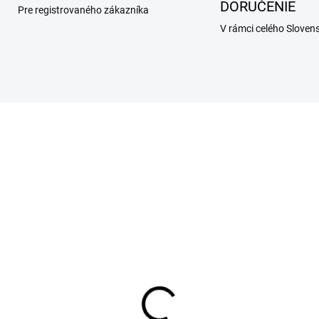
DORUČENIE
Pre registrovaného zákazníka
V rámci celého Sloven
SKLADOM
SKL
(25 KS)
(2
bná pasta BUSTER s
BIOGANCE Repairing
zýmami pre psy a
Cream na poranenia p