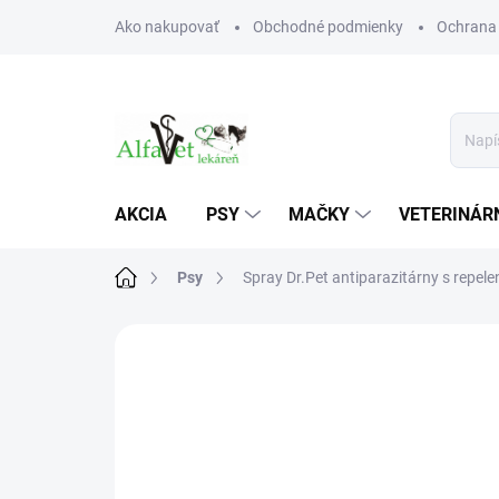
Prejsť
Ako nakupovať
Obchodné podmienky
Ochrana
na
obsah
AKCIA
PSY
MAČKY
VETERINÁRN
Domov
Psy
Spray Dr.Pet antiparazitárny s repele
Neohodnotené
Podrobnosti hodn