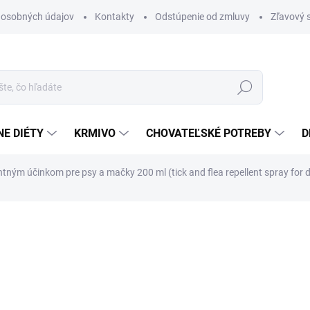
 osobných údajov
Kontakty
Odstúpenie od zmluvy
Zľavový 
Hľadať
E DIÉTY
KRMIVO
CHOVATEĽSKÉ POTREBY
D
ntným účinkom pre psy a mačky 200 ml (tick and flea repellent spray for 
otenia
3,90 €
Jednotková
19,50 € / 1 l
cena:
SKLADOM
(25 KS)