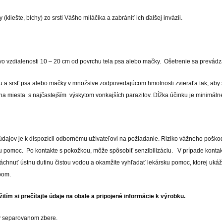
liešte, blchy) zo srsti Vášho miláčika a zabrániť ich ďalšej invázii.
o vzdialenosti 10 – 20 cm od povrchu tela psa alebo mačky. Ošetrenie sa prevádza
 a srsť psa alebo mačky v množstve zodpovedajúcom hmotnosti zvieraťa tak, aby s
na miesta s najčastejším výskytom vonkajších parazitov. Dĺžka účinku je minimálne 
ajov je k dispozícii odbornému užívateľovi na požiadanie. Riziko vážneho poškode
u pomoc. Po kontakte s pokožkou, môže spôsobiť senzibilizáciu. V prípade konta
láchnuť ústnu dutinu čistou vodou a okamžite vyhľadať lekársku pomoc, ktorej uká
obom.
itím si prečítajte údaje na obale a pripojené informácie k výrobku.
 v separovanom zbere.