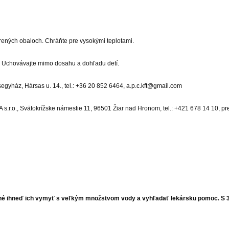
orených obaloch. Chráňte pre vysokými teplotami.
. Uchovávajte mimo dosahu a dohľadu detí.
egyház, Hársas u. 14., tel.: +36 20 852 6464,
a.p.c.kft@gmail.com
.o., Svätokrížske námestie 11, 96501 Žiar nad Hronom, tel.: +421 678 14 10,
pr
ebné ihneď ich vymyť s veľkým množstvom vody a vyhľadať lekársku pomoc
.
S 