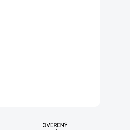
026
Pridať do košíka
lentným účinkom pre psy a mačky.
ko eliminovať parazity (kliešte, blchy) zo srsti
 ďalšej invázii.
raniol 0,2 g/100 g
OPÝTAŤ SA
OVERENÝ