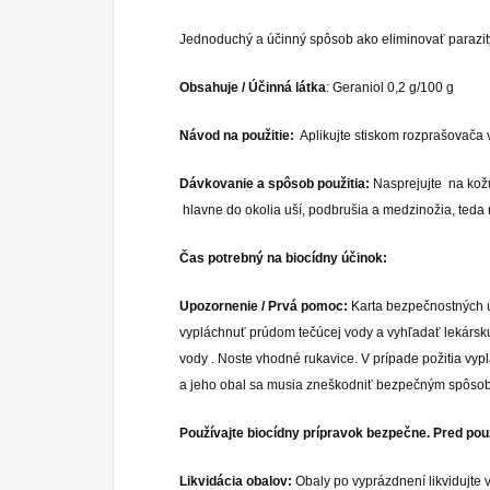
Jednoduchý a účinný spôsob ako eliminovať parazity (k
Obsahuje / Účinná látka
: Geraniol 0,2 g/100 g
Návod na použitie:
Aplikujte stiskom rozprašovača v
Dávkovanie a spôsob použitia:
Nasprejujte na kožu
hlavne do okolia uší, podbrušia a medzinožia, teda 
Čas potrebný na biocídny účinok:
Upozornenie / Prvá pomoc:
Karta bezpečnostných úd
vypláchnuť prúdom tečúcej vody a vyhľadať lekársk
vody . Noste vhodné rukavice. V prípade požitia vyp
a jeho obal sa musia zneškodniť bezpečným spôs
Používajte biocídny prípravok bezpečne. Pred použ
Likvidácia obalov:
Obaly po vyprázdnení likvidujte