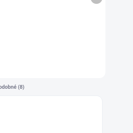
27 cm
8,55 €
Ochrana a bezpečnosť počas
u
rekonvalescencie. Izoluje a chráni
pred olizovaním, škrabaním a
nečistotami. Podporuje hojenie
rán a pooperačnú starostlivosť.
Ochrana počas...
odobné (8)