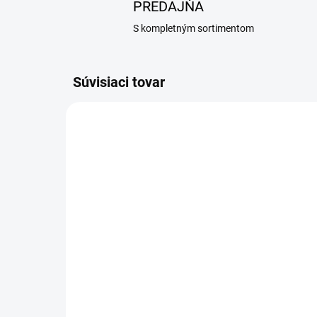
PREDAJŇA
S kompletným sortimentom
Súvisiaci tovar
SKLADOM
(25 KS)
Košieľka pooperačná
Zu
ochranná Recowear FIT
en