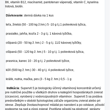
B6, vitamín B12, niacínamid, pantotenan vápenatý, vitamín C, kyselina
listová, biotín.
Dávkovanie
: denná dávka na 1 kus
teľa, žriebä (50 - 100 kg ž.hm.) 5 -10 g t.j.1 polievková lyžica,
prasiatko, jahňa, kozľa 2 - 3 g t.j. 1 kávová lyžička,
ošípaná (20 - 50 kg ž. hm.) 2 - 5 g t.j. 11/2 kávovej lyžičky,
ošípaná (50 - 120 kg ž. hm.) 5 - 10 g t.j. 1 polievková lyžica,
prasnica, kanec 10 - 20 g t.j. 2 polievkové lyžice,
kôň (500 kg ž. hm.) 30 - 40 g t.j. 4 polievkové lyžice,
králik, nutria, mačka, pes (3 - 5 kg ž. hm.) 0,5 - 1 g
Indikácia
: Supervit S je biologicky účinný vitamínový koncentrát určený
pre nutričné použitie u všetkých druhov a kategórií hospodárskych zvierat
(cicavcov), vyrobený z vodorozpustných vitamínov . Supervit S sa podáva
predovšetkým v období fyziologickej záťaže organizmu zvierat alebo pri
strese. Zlepšuje životaschopnosť mláďat po narodení a po odstave, pôsobí
podporne na rast a vývoj zvierat. Pozitívne pôsobí na plodnosť, správny