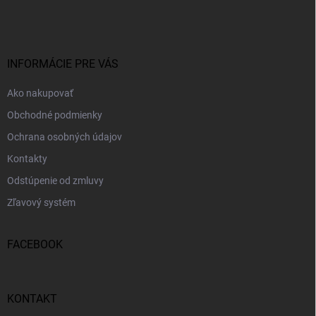
á
p
ä
t
i
INFORMÁCIE PRE VÁS
e
Ako nakupovať
Obchodné podmienky
Ochrana osobných údajov
Kontakty
Odstúpenie od zmluvy
Zľavový systém
FACEBOOK
KONTAKT