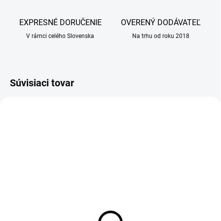
EXPRESNÉ DORUČENIE
OVERENÝ DODÁVATEĽ
V rámci celého Slovenska
Na trhu od roku 2018
Súvisiaci tovar
NA ZÁVÄZNÚ OBJEDNÁVKU
SKLADOM
(25 KS)
(25 KS)
FeliGum Trojaner 30 x 10
Košieľka pooperačná
g na podávanie tabliet
ochranná Recowear č.3 -