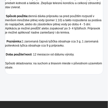
priebeh kotnosti a laktácie. Zlepšuje telesnú kondíciu a celkový zdravotný
stav zvierat.
Spôsob použitia:
denná dávka prípravku sa pred použitím rozpustí v
menšom množstve pitnej vody (pomer 1:10) a takto rozpustená sa podáva
do napájačiek, alebo do zásobníkov pitnej vody po dobu 4 - 5 dní.
Aplikáciu je možné predĺžiť alebo zopakovať po 3- 4 týždňoch. Prípravok
je možné aplikovať riadne zamiešaný i do krmiva.
Poznámka:
1 zarovnaná čajová lyžička obsahuje cca 3 g, 1 zarovnaná
polievková lyžica obsahuje cca 9 g prípravku.
Doba použiteľnosti
: 12 mesiacov od dátumu výroby.
Spôsob skladovania: na suchom a tmavom mieste v pôvodnom uzavretom
obale.
Z