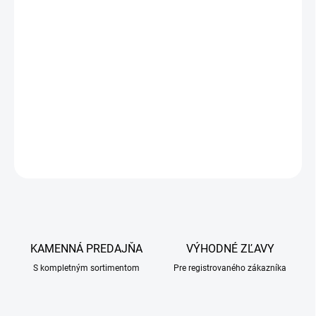
zvierat (cicavcov), vyrobený z vodorozpustných vitamínov .
Supervit S sa podáva predovšetkým v období fyziologickej záťaže
organizmu zvierat alebo pri strese. Zlepšuje životaschopnosť
mláďat po narodení a po odstave, pôsobí podporne na rast a
vývoj zvierat. Pozitívne pôsobí na plodnosť, správny priebeh
kotnosti a laktácie. Zlepšuje telesnú kondíciu a celkový zdravotný
stav zvierat.
DETAILNÉ INFORMÁCIE
OPÝTAŤ SA
KAMENNÁ PREDAJŇA
VÝHODNÉ ZĽAVY
S kompletným sortimentom
Pre registrovaného zákazníka