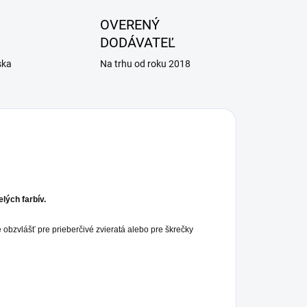
OVERENÝ
DODÁVATEĽ
ska
Na trhu od roku 2018
lých farbív.
obzvlášť pre prieberčivé zvieratá alebo pre škrečky