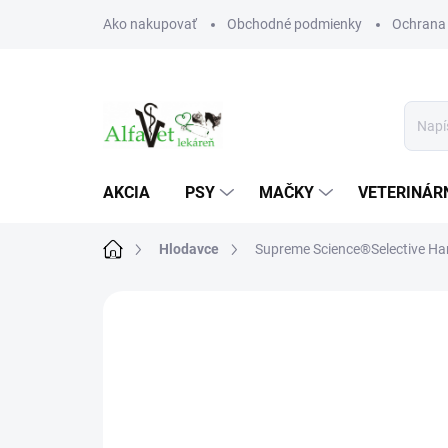
Prejsť
Ako nakupovať
Obchodné podmienky
Ochrana
na
obsah
AKCIA
PSY
MAČKY
VETERINÁRN
Domov
Hlodavce
Supreme Science®Selective Ham
Neohodnotené
Podrobnosti hodn