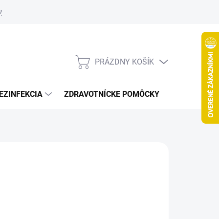
systém
PRÁZDNY KOŠÍK
NÁKUPNÝ
KOŠÍK
EZINFEKCIA
ZDRAVOTNÍCKE POMÔCKY
VČELY