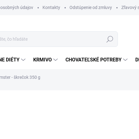
 osobných údajov
Kontakty
Odstúpenie od zmluvy
Zľavový 
Hľadať
E DIÉTY
KRMIVO
CHOVATEĽSKÉ POTREBY
D
ster - škrečok 350 g
otenia
ZNAČKA:
SUPREME
3,30 €
Jednotková
9,43 € / 1 kg
cena:
SKLADOM
(25 KS)