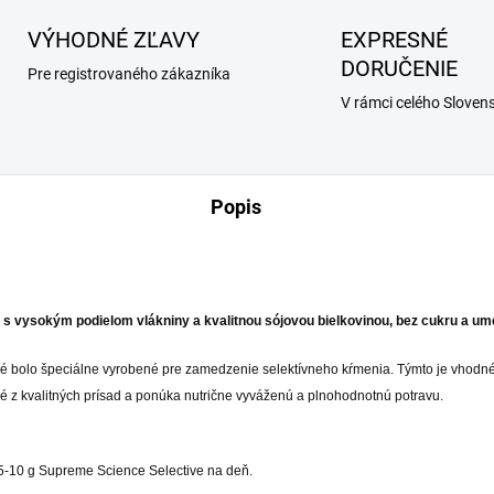
VÝHODNÉ ZĽAVY
EXPRESNÉ
DORUČENIE
Pre registrovaného zákazníka
V rámci celého Sloven
Popis
 s vysokým podielom vlákniny a kvalitnou sójovou bielkovinou, bez cukru a ume
oré bolo špeciálne vyrobené pre zamedzenie selektívneho kŕmenia. Týmto je vhodné 
né z kvalitných prísad a ponúka nutrične vyváženú a plnohodnotnú potravu.
 5-10 g Supreme Science Selective na deň.