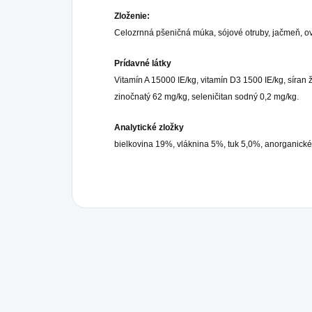
Zloženie:
Celozrnná pšeničná múka, sójové otruby, jačmeň, ov
Prídavné látky
Vitamín A 15000 IE/kg, vitamín D3 1500 IE/kg, síra
zinočnatý 62 mg/kg, seleničitan sodný 0,2 mg/kg.
Analytické zložky
bielkovina 19%, vláknina 5%, tuk 5,0%, anorganické