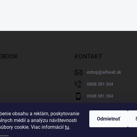
EBOOK
KONTAKT
eshop
@
alfavet.sk
0908 381 304
0908 381 304
Facebook
benie obsahu a reklám, poskytovanie
Odmietnuť
álnych médií a analýzu návštevnosti
úbory cookie. Viac informácií
tu
.