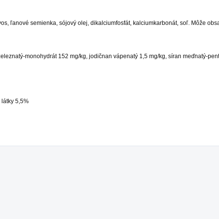
os, ľanové semienka, sójový olej, dikalciumfosfát, kalciumkarbonát, soľ. Môže o
n železnatý-monohydrát 152 mg/kg, jodičnan vápenatý 1,5 mg/kg, síran meďnatý-pen
 látky 5,5%