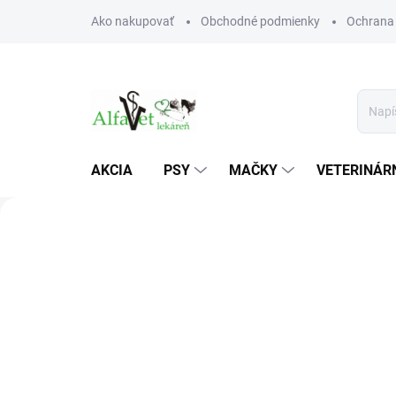
Prejsť
Ako nakupovať
Obchodné podmienky
Ochrana
na
obsah
AKCIA
PSY
MAČKY
VETERINÁRN
A
l
Predchádzajúce
f
a
V
e
t
v