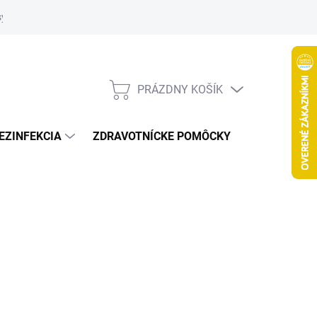
systém
PRÁZDNY KOŠÍK
NÁKUPNÝ
KOŠÍK
EZINFEKCIA
ZDRAVOTNÍCKE POMÔCKY
VČELY
Nasledujúce