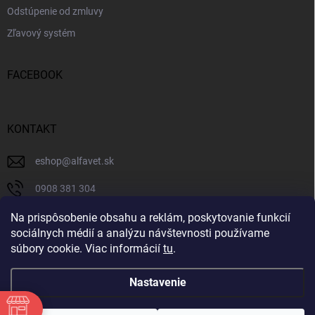
Odstúpenie od zmluvy
Zľavový systém
FACEBOOK
KONTAKT
eshop
@
alfavet.sk
0908 381 304
0908 381 304
Na prispôsobenie obsahu a reklám, poskytovanie funkcií
sociálnych médií a analýzu návštevnosti používame
Facebook
súbory cookie. Viac informácií
tu
.
Nastavenie
Copyright 2026
AlfaVet veterinárna lekáreň
. Všetky práva vyhradené.