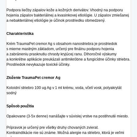
Podpora liečby zápalov kože a kožných derivátov. Vhodný na podporu
hojenia zápalov bakteriálnej a kvasinkovej etiológie. U zápalov zmiešanej
a nebakteriálnej etiológie je účinok prostriedku obmedzený.
Charakteristika
Krém TraumaPet cremor Ag s obsahom nanostriebra je prostriedok
s mierne mastným základom, určený pre finálnu podporu hojenia
a zabráneniu prasknutiu chrasty kryjúcej ranu. Dlhoročné výskumy
a konkrétne aplikácie preukázali antimikróbne a fungicídne účinky striebra.
Prostriedok nevykazuje toxické účinky.
Zloženie TraumaPet cremor Ag
Koloidní striebro 100 ug Ag v 1 ml krému, voda, včelí vosk, polyakrylát
sodný
Spôsob použitia
Opakovane (3-5x denne) nanášajte v súvislej vrstve na postihnuté miesto.
Prípravok je určený pre všetky druhy chovaných zvierat.
Kontraindikácie nie sú známe. Možná alergie na striebro, ktorá je veľmi