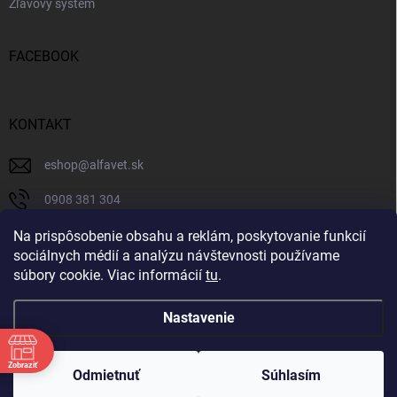
Zľavový systém
FACEBOOK
KONTAKT
eshop
@
alfavet.sk
0908 381 304
0908 381 304
Na prispôsobenie obsahu a reklám, poskytovanie funkcií
sociálnych médií a analýzu návštevnosti používame
Facebook
súbory cookie. Viac informácií
tu
.
Nastavenie
Copyright 2026
AlfaVet veterinárna lekáreň
. Všetky práva vyhradené.
Zobraziť
Upraviť nastavenie cookies
Odmietnuť
Súhlasím
Vytvoril Shoptet