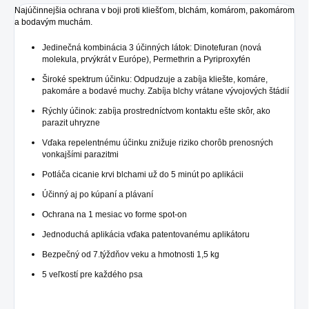
Najúčinnejšia ochrana v boji proti kliešťom, blchám, komárom, pakomárom
a bodavým muchám.
Jedinečná kombinácia 3 účinných látok: Dinotefuran (nová
molekula, prvýkrát v Európe), Permethrin a Pyriproxyfén
Široké spektrum účinku: Odpudzuje a zabíja kliešte, komáre,
pakomáre a bodavé muchy. Zabíja blchy vrátane vývojových štádií
Rýchly účinok: zabíja prostredníctvom kontaktu ešte skôr, ako
parazit uhryzne
Vďaka repelentnému účinku znižuje riziko chorôb prenosných
vonkajšími parazitmi
Potláča cicanie krvi blchami už do 5 minút po aplikácii
Účinný aj po kúpaní a plávaní
Ochrana na 1 mesiac vo forme spot-on
Jednoduchá aplikácia vďaka patentovanému aplikátoru
Bezpečný od 7.týždňov veku a hmotnosti 1,5 kg
5 veľkostí pre každého psa