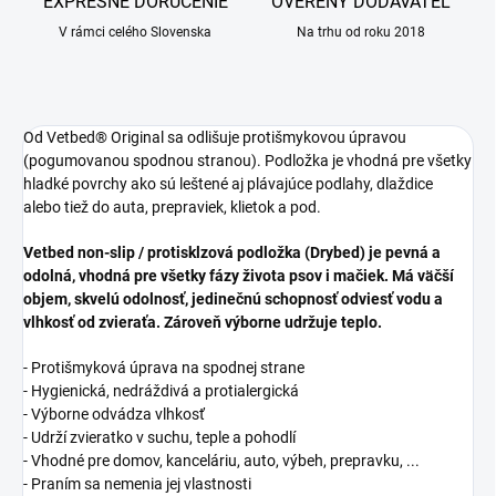
EXPRESNÉ DORUČENIE
OVERENÝ DODÁVATEĽ
V rámci celého Slovenska
Na trhu od roku 2018
Od Vetbed® Original sa odlišuje protišmykovou úpravou
(pogumovanou spodnou stranou). Podložka je vhodná pre všetky
hladké povrchy ako sú leštené aj plávajúce podlahy, dlaždice
alebo tiež do auta, prepraviek, klietok a pod.
Vetbed non-slip / protisklzová podložka (Drybed) je pevná a
odolná, vhodná pre všetky fázy života psov i mačiek. Má väčší
objem, skvelú odolnosť, jedinečnú schopnosť odviesť vodu a
vlhkosť od zvieraťa. Zároveň výborne udržuje teplo.
- Protišmyková úprava na spodnej strane
- Hygienická, nedráždivá a protialergická
- Výborne odvádza vlhkosť
- Udrží zvieratko v suchu, teple a pohodlí
- Vhodné pre domov, kanceláriu, auto, výbeh, prepravku, ...
- Praním sa nemenia jej vlastnosti