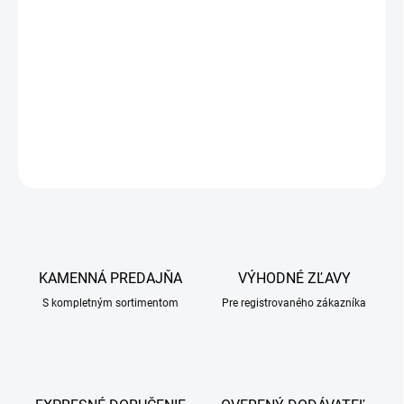
Vetbed non-slip / protisklzová podložka (Drybed) je pevná a
odolná, vhodná pre všetky fázy života psov i mačiek. Má väčší
objem, skvelú odolnosť, jedinečnú schopnosť odviesť vodu a
vlhkosť od zvieraťa. Zároveň výborne udržuje teplo.
DETAILNÉ INFORMÁCIE
OPÝTAŤ SA
KAMENNÁ PREDAJŇA
VÝHODNÉ ZĽAVY
S kompletným sortimentom
Pre registrovaného zákazníka