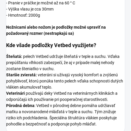
- Pranie v práčke je možné až na 60 ° C
- Výška vlasu je cca 30mm
- Hmotnosť: 2000g
Nožnicami alebo nožom je podložky možné upraviť na
požadovaný rozmer (nestrapkajú sa)
Kde všade podložky Vetbed využijete?
Šteňatá:
pelech Vetbed udržuje šteňatá v teple a suchu. Vďaka
prepúšťaniu vlhkosti zabezpečí, že aj v prípade malej nehody
zostane šteniatko v suchu.
Staršie zvieratá:
veteráni si užívajú vysoký komfort a zvýšenú
pohyblivosť, ktorú ponúka tento pelech vďaka schopnosti dutých
vlákien akumulovať teplo.
Veterinári
používajú deky Vetbed na veterinárnych klinikách a
odporúčajú ich používanie pri pooperačnej starostlivosti.
Pôrodná debna
: Vetbed v pôrodnej debne pomáha udržiavať
matku a novonarodené mláďatá v teple a suchu. Tým znižuje
riziko ich podchladenia. Špeciálna štruktúra vlákien poskytuje
pohodlie a bezpečnosť a podporuje pohyb mláďat.