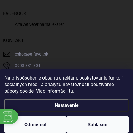
FACEBOOK
AlfaVet veterinárna lekáreň
KONTAKT
eshop
@
alfavet.sk
0908 381 304
0908 381 304
Na prispôsobenie obsahu a reklám, poskytovanie funkcií
sociálnych médií a analýzu návštevnosti používame
Facebook
súbory cookie. Viac informácií
tu
.
Nastavenie
Copyright 2026
AlfaVet veterinárna lekáreň
. Všetky práva vyhradené.
Zobraziť
Upraviť nastavenie cookies
Odmietnuť
Súhlasím
Vytvoril Shoptet