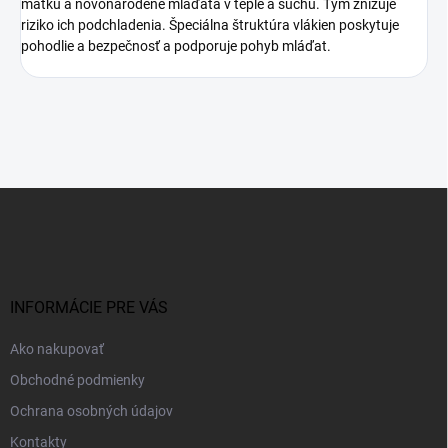
matku a novonarodené mláďatá v teple a suchu. Tým znižuje
riziko ich podchladenia. Špeciálna štruktúra vlákien poskytuje
pohodlie a bezpečnosť a podporuje pohyb mláďat.
Z
á
p
ä
t
i
INFORMÁCIE PRE VÁS
e
Ako nakupovať
Obchodné podmienky
Ochrana osobných údajov
Kontakty