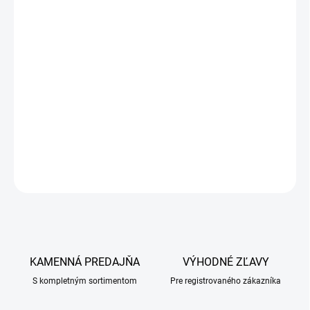
(pogumovanou spodnou stranou). Podložka je vhodná pre všetky
hladké povrchy ako sú leštené aj plávajúce podlahy, dlaždice alebo
tiež do auta, prepraviek, klietok a pod.
Vetbed non-slip / protisklzová podložka (Drybed) je pevná a
odolná, vhodná pre všetky fázy života psov i mačiek. Má väčší
objem, skvelú odolnosť, jedinečnú schopnosť odviesť vodu a
vlhkosť od zvieraťa. Zároveň výborne udržuje teplo.
DETAILNÉ INFORMÁCIE
OPÝTAŤ SA
KAMENNÁ PREDAJŇA
VÝHODNÉ ZĽAVY
S kompletným sortimentom
Pre registrovaného zákazníka