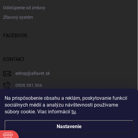
Odstúpenie od zmluvy
Zľavový systém
FACEBOOK
KONTAKT
eshop
@
alfavet.sk
0908 381 304
0908 381 304
Na prispôsobenie obsahu a reklám, poskytovanie funkcií
sociálnych médií a analýzu návštevnosti používame
Facebook
súbory cookie. Viac informácií
tu
.
Nastavenie