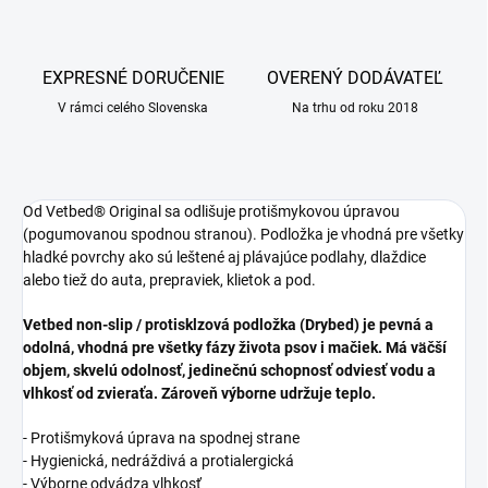
EXPRESNÉ DORUČENIE
OVERENÝ DODÁVATEĽ
V rámci celého Slovenska
Na trhu od roku 2018
Od Vetbed® Original sa odlišuje protišmykovou úpravou
(pogumovanou spodnou stranou). Podložka je vhodná pre všetky
hladké povrchy ako sú leštené aj plávajúce podlahy, dlaždice
alebo tiež do auta, prepraviek, klietok a pod.
Vetbed non-slip / protisklzová podložka (Drybed) je pevná a
odolná, vhodná pre všetky fázy života psov i mačiek. Má väčší
objem, skvelú odolnosť, jedinečnú schopnosť odviesť vodu a
vlhkosť od zvieraťa. Zároveň výborne udržuje teplo.
- Protišmyková úprava na spodnej strane
- Hygienická, nedráždivá a protialergická
- Výborne odvádza vlhkosť