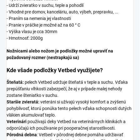
- Udrží zvieratko v suchu, teple a pohodlí
- Vhodné pre domov, kanceláriu, auto, výbeh, prepravku, ...
- Praním sa nemenia jej vlastnosti
- Pranie v práčke je možné až na 60 ° C
- Výška vlasu je cca 30mm
- Hmotnosť: 2000g
Nožnicami alebo nožom je podložky možné upraviť na
požadovaný rozmer (nestrapkajú sa)
Kde všade podložky Vetbed využijete?
Šteňatá:
pelech Vetbed udržuje šteňatá v teple a suchu. Vďaka
prepúšťaniu vlhkosti zabezpečí, že aj v prípade malej nehody
zostane šteniatko v suchu.
Staršie zvieratá:
veteráni si užívajú vysoký komfort a zvýšenú
pohyblivosť, ktorú ponúka tento pelech vďaka schopnosti dutých
vlákien akumulovať teplo.
Veterinári
používajú deky Vetbed na veterinárnych klinikách a
odporúčajú ich používanie pri pooperačnej starostlivosti.
Pôrodná debna
: Vetbed v pôrodnej debne pomáha udržiavať