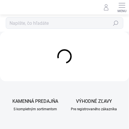
Prejsť
na
obsah
Hľadať
A
l
f
a
V
e
t
v
e
KAMENNÁ PREDAJŇA
VÝHODNÉ ZĽAVY
t
S kompletným sortimentom
Pre registrovaného zákazníka
e
r