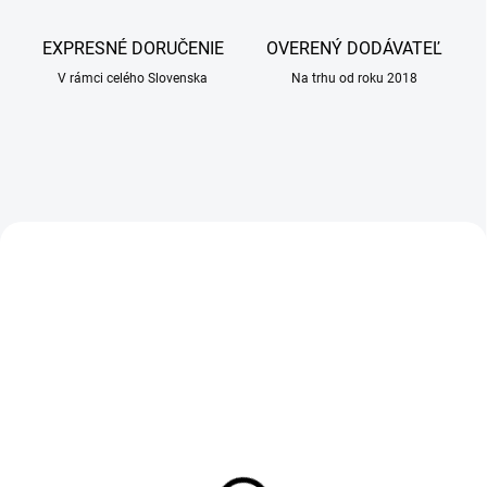
i
n
EXPRESNÉ DORUČENIE
OVERENÝ DODÁVATEĽ
á
V rámci celého Slovenska
Na trhu od roku 2018
r
n
a
l
e
AKCIA
AKCIA
k
á
r
e
ň
SKLADOM
SKLADOM
(>100 KS)
(2 KS)
ALAVIS CanabiFlex 30
Pelech Recobed