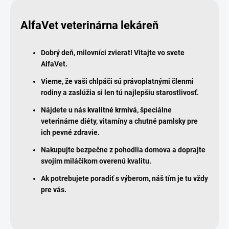
AlfaVet veterinárna lekáreň
Dobrý deň, milovníci zvierat! Vitajte vo svete
AlfaVet.
Vieme, že vaši chlpáči sú právoplatnými členmi
rodiny a zaslúžia si len tú najlepšiu starostlivosť.
Nájdete u nás
kvalitné krmivá
, špeciálne
veterinárne diéty, vitamíny a chutné pamlsky pre
ich pevné zdravie.
Nakupujte bezpečne z pohodlia domova a doprajte
svojim miláčikom overenú kvalitu.
Ak potrebujete poradiť s výberom, náš tím je tu vždy
pre vás.