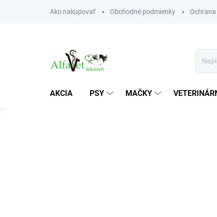
Prejsť
Ako nakupovať
Obchodné podmienky
Ochrana
na
obsah
AKCIA
PSY
MAČKY
VETERINÁRN
A
l
Predchádzajúce
f
a
V
e
t
v