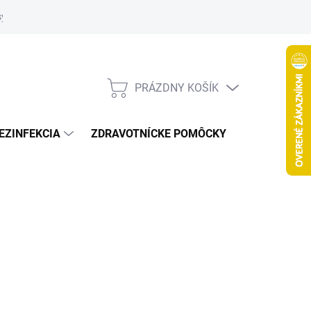
systém
PRÁZDNY KOŠÍK
NÁKUPNÝ
KOŠÍK
EZINFEKCIA
ZDRAVOTNÍCKE POMÔCKY
VČELY
Nasledujúce