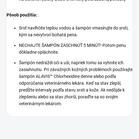
Pôsob použitia:
.
Srsť navlhčite teplou vodou a šampón vmasírujte do srsti,
kým sa nevytvorí bohatá pena.
NECHAJTE ŠAMPÓN ZASCHNÚŤ 5 MINÚT! Potom penu
dôkladne opláchnite.
Šampón nedráždi oči a uši, napriek tomu sa vyhnite ich
zasiahnutiu. Pri závažných kožných problémoch používajte
šampón ALAVIS™ Chlorhexidine denne alebo podľa
odporúčania veterinárneho lekára. Keď sa stav zlepší,
predĺžte intervaly podľa stavu srsti a kože. Ak nedôjde k
zlepšeniu alebo sa stav zhorší, poraďte sa so svojím
veterinárnym lekárom.