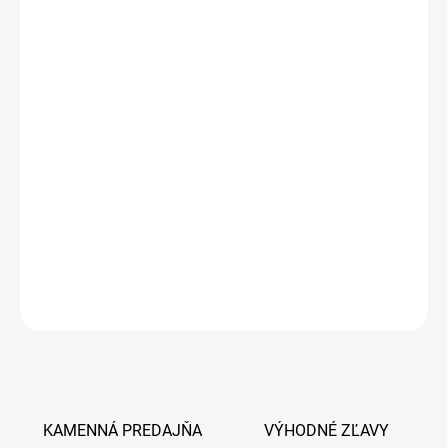
11.8.2026
−
+
Pridať do košíka
ALAVIS™ Chlorhexidine Shampoo je šampón na vonkajšiu
starostlivosť o srsť a kožu psov, mačiek, fretiek a koní obohatený o
chlórhexidín, ktorý pomáha znižovať výskyt nežiaducich
mikroorganizmov, a Aloe vera, ktoré má protizápalový účinok,
pomáha rýchlejšie hojiť rany a podporuje tak účinok šampónu.
Šampón je vhodný na podporu liečby kožných ochorení.
DETAILNÉ INFORMÁCIE
OPÝTAŤ SA
KAMENNÁ PREDAJŇA
VÝHODNÉ ZĽAVY