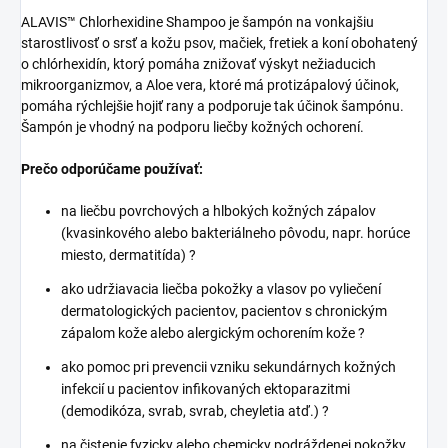
ALAVIS™ Chlorhexidine Shampoo je šampón na vonkajšiu
starostlivosť o srsť a kožu psov, mačiek, fretiek a koní obohatený
o chlórhexidín, ktorý pomáha znižovať výskyt nežiaducich
mikroorganizmov, a Aloe vera, ktoré má protizápalový účinok,
pomáha rýchlejšie hojiť rany a podporuje tak účinok šampónu.
Šampón je vhodný na podporu liečby kožných ochorení.
Prečo odporúčame používať:
na liečbu povrchových a hlbokých kožných zápalov
(kvasinkového alebo bakteriálneho pôvodu, napr. horúce
miesto, dermatitída) ?
ako udržiavacia liečba pokožky a vlasov po vyliečení
dermatologických pacientov, pacientov s chronickým
zápalom kože alebo alergickým ochorením kože ?
ako pomoc pri prevencii vzniku sekundárnych kožných
infekcií u pacientov infikovaných ektoparazitmi
(demodikóza, svrab, svrab, cheyletia atď.) ?
na čistenie fyzicky alebo chemicky podráždenej pokožky