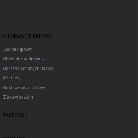
Z
á
p
ä
t
i
INFORMÁCIE PRE VÁS
e
Ako nakupovať
Obchodné podmienky
Ochrana osobných údajov
Kontakty
Odstúpenie od zmluvy
Zľavový systém
FACEBOOK