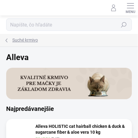
Prejsť
na
obsah
Hľadať
Suché krmivo
Alleva
Najpredávanejšie
Alleva HOLISTIC cat hairball chicken & duck &
sugarcane fiber & aloe vera 10 kg