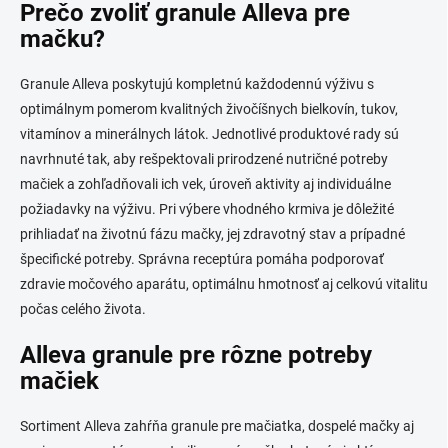
Prečo zvoliť granule Alleva pre
mačku?
Granule Alleva poskytujú kompletnú každodennú výživu s
optimálnym pomerom kvalitných živočíšnych bielkovín, tukov,
vitamínov a minerálnych látok. Jednotlivé produktové rady sú
navrhnuté tak, aby rešpektovali prirodzené nutričné potreby
mačiek a zohľadňovali ich vek, úroveň aktivity aj individuálne
požiadavky na výživu. Pri výbere vhodného krmiva je dôležité
prihliadať na životnú fázu mačky, jej zdravotný stav a prípadné
špecifické potreby. Správna receptúra pomáha podporovať
zdravie močového aparátu, optimálnu hmotnosť aj celkovú vitalitu
počas celého života.
Alleva granule pre rôzne potreby
mačiek
Sortiment Alleva zahŕňa granule pre mačiatka, dospelé mačky aj