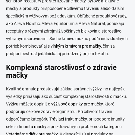
seniorov, receptúry pre sterilizované mačky, bytové aj aktívne
mačky a produkty prispôsobené citlivému tráveniu alebo ďalším
špecifickým výživovým požiadavkám. Obľúbené produktové rady,
ako Alleva Holistic, Alleva Equilibrium a Alleva Natural, ponúkajú
receptúry s rôznymi zdrojmi živočíšnych bielkovín a starostlivo
vybranými surovinami. Suché krmivo možno podľa individuálnych
potrieb kombinovať aj s
vlhkým krmivom pre mačky
, čím sa
podporí pestrosť jedálnička aj prirodzený príjem tekutín.
Komplexná starostlivosť o zdravie
mačky
Kvalitné granule predstavujú základ správnej výživy, no najlepšie
výsledky prinášajú ako súčasť komplexnej starostlivosti o mačku.
Výživu môžete doplniť o
výživové doplnky pre mačky
, ktoré
podporujú celkové zdravie organizmu. Pri citlivom trávení
odporúčame kategóriu
Tráviaci trakt mačky
, pri podpore imunity
sekciu
Imunita mačky
a pri zdravotných problémoch kategóriu
Veterinárne diéty pre mačky
. K dispozícii sú aj produkty na