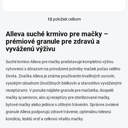
12
položiek celkom
O
v
l
Alleva suché krmivo pre mačky –
á
prémiové granule pre zdravú a
d
vyváženú výživu
a
c
i
Suché krmivo Alleva pre mačky predstavuje kompletnú výživu
e
vytvorenú s dôrazom na prirodzené potreby mačiek počas celého
p
r
života. Značka Alleva je známa používaním kvalitných surovín,
v
vysokým obsahom živočíšnych bielkovín a starostlivo vyváženými
k
receptúrami. V ponuke nájdete granule pre mačiatka, dospelé
y
v
mačky aj seniorov, ako aj receptúry pre sterilizované mačky,
ý
bytové mačky alebo jedince s citlivým trávením. Správne zvolené
p
granule Alleva podporujú zdravé trávenie, optimálnu telesnú
i
s
kondíciu, lesklú srsť a celkovú vitalitu mačky.
u