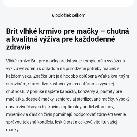
6
položiek celkom
O
v
l
Brit vlhké krmivo pre mačky – chutná
á
a kvalitná výživa pre každodenné
d
zdravie
a
c
i
Vlhké krmivo Brit pre mačky predstavuje kompletnú a vyváženú
e
výživu vytvorenú s ohľadom na prirodzené potreby mačiek v
p
r
každom veku. Značka Brit je dlhodobo obľúbená vďaka kvalitným
v
surovinám, starostlivo zostaveným receptúram a vysokej
k
chutnosti. V ponuke nájdete kapsičky, konzervy aj paštéty pre
y
v
mačiatka, dospelé mačky, seniorov aj sterilizované mačky. Vysoký
ý
obsah živočíšnych bielkovín a optimálny podiel vitamínov,
p
minerálov a ďalších živín pomáhajú podporovať zdravé trávenie,
i
s
správnu telesnú kondíciu, lesklú srsť a celkovú vitalitu vašej
u
mačky.