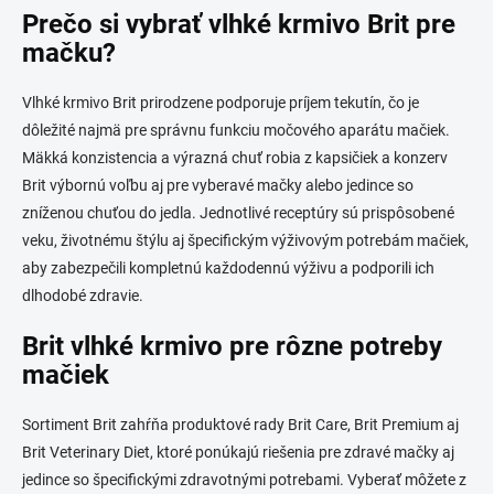
Prečo si vybrať vlhké krmivo Brit pre
mačku?
Vlhké krmivo Brit prirodzene podporuje príjem tekutín, čo je
dôležité najmä pre správnu funkciu močového aparátu mačiek.
Mäkká konzistencia a výrazná chuť robia z kapsičiek a konzerv
Brit výbornú voľbu aj pre vyberavé mačky alebo jedince so
zníženou chuťou do jedla. Jednotlivé receptúry sú prispôsobené
veku, životnému štýlu aj špecifickým výživovým potrebám mačiek,
aby zabezpečili kompletnú každodennú výživu a podporili ich
dlhodobé zdravie.
Brit vlhké krmivo pre rôzne potreby
mačiek
Sortiment Brit zahŕňa produktové rady Brit Care, Brit Premium aj
Brit Veterinary Diet, ktoré ponúkajú riešenia pre zdravé mačky aj
jedince so špecifickými zdravotnými potrebami. Vyberať môžete z