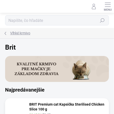
Prejsť
na
obsah
Hľadať
Vlhké krmivo
Brit
Najpredávanejšie
BRIT Premium cat Kapsička Sterilised Chicken
Slice 100 g