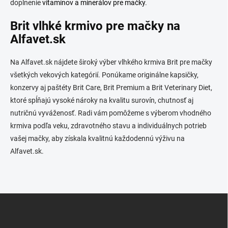
doplnenie
vitamínov a minerálov pre mačky
.
Brit vlhké krmivo pre mačky na
Alfavet.sk
Na Alfavet.sk nájdete široký výber vlhkého krmiva Brit pre mačky
všetkých vekových kategórií. Ponúkame originálne kapsičky,
konzervy aj paštéty Brit Care, Brit Premium a Brit Veterinary Diet,
ktoré spĺňajú vysoké nároky na kvalitu surovín, chutnosť aj
nutričnú vyváženosť. Radi vám pomôžeme s výberom vhodného
krmiva podľa veku, zdravotného stavu a individuálnych potrieb
vašej mačky, aby získala kvalitnú každodennú výživu na
Alfavet.sk.
Z
á
p