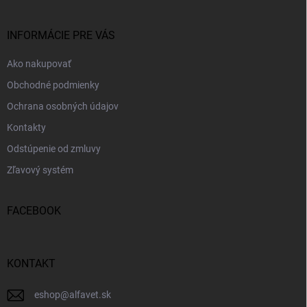
ä
t
i
INFORMÁCIE PRE VÁS
e
Ako nakupovať
Obchodné podmienky
Ochrana osobných údajov
Kontakty
Odstúpenie od zmluvy
Zľavový systém
FACEBOOK
KONTAKT
eshop
@
alfavet.sk