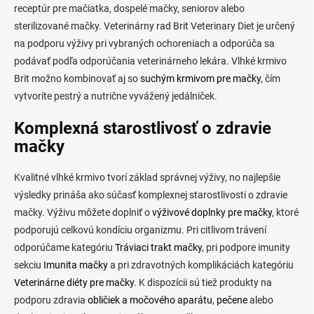
receptúr pre mačiatka, dospelé mačky, seniorov alebo
sterilizované mačky. Veterinárny rad Brit Veterinary Diet je určený
na podporu výživy pri vybraných ochoreniach a odporúča sa
podávať podľa odporúčania veterinárneho lekára. Vlhké krmivo
Brit možno kombinovať aj so
suchým krmivom pre mačky
, čím
vytvoríte pestrý a nutrične vyvážený jedálniček.
Komplexná starostlivosť o zdravie
mačky
Kvalitné vlhké krmivo tvorí základ správnej výživy, no najlepšie
výsledky prináša ako súčasť komplexnej starostlivosti o zdravie
mačky. Výživu môžete doplniť o
výživové doplnky pre mačky
, ktoré
podporujú celkovú kondíciu organizmu. Pri citlivom trávení
odporúčame kategóriu
Tráviaci trakt mačky
, pri podpore imunity
sekciu
Imunita mačky
a pri zdravotných komplikáciách kategóriu
Veterinárne diéty pre mačky
. K dispozícii sú tiež produkty na
podporu zdravia
obličiek a močového aparátu
,
pečene
alebo