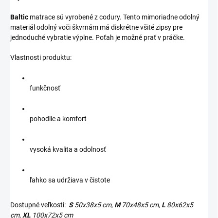
Baltic
matrace sú vyrobené z codury. Tento mimoriadne odolný
materiál odolný voči škvrnám má diskrétne všité zipsy pre
jednoduché vybratie výplne. Poťah je možné prať v práčke.
Vlastnosti produktu:
funkčnosť
pohodlie a komfort
vysoká kvalita a odolnosť
ľahko sa udržiava v čistote
Dostupné veľkosti:
S
50x38x5 cm,
M
70x48x5 cm,
L
80x62x5
cm,
XL
100x72x5 cm