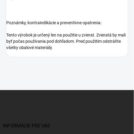
Poznámky, kontraindikácie a preventívne opatrenia:
Tento výrobok je určený len na použitie u zvierat. Zvieratá by mali
byť počas používania pod dohľadom. Pred použitím odstráňte
všetky obalové materiály.
Z
á
p
ä
t
i
INFORMÁCIE PRE VÁS
e