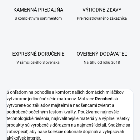
KAMENNÁ PREDAJŇA
VÝHODNÉ ZĽAVY
S kompletným sortimentom
Pre registrovaného zákazníka
EXPRESNÉ DORUČENIE
OVERENÝ DODÁVATEĽ
V rámci celého Slovenska
Na trhu od roku 2018
S ohľadom na pohodlie a komfort našich domácich miláčikov
vytvárame jedinečné série matracov. Matrace
Recobed
sú
vytvorené od základov majiteľmi a nadšencami zvierat a
podrobené početným testom kvality. Používame najnovšie
technologické riešenia, najkvalitnejšie materiály a výplne. Všetky
produkty sú vyrobené s dôrazom na najmenší detail. Snažíme sa
zabezpečiť, aby naše kolekcie dokonale dopĺňali a vylepšovali
akýkoľvek interiér.