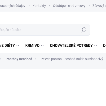
 osobných údajov
Kontakty
Odstúpenie od zmluvy
Zľavový 
Hľadať
E DIÉTY
KRMIVO
CHOVATEĽSKÉ POTREBY
D
Pontóny Recobed
Pelech pontón Recobed Baltic outdoor sivý
otenia
ZNAČKA:
RECOBED
od 60,70 €
od
Jednotková
ZVOĽTE VARIANT