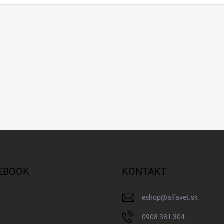
EBOOK
KONTAKT
eshop
@
alfavet.sk
0908 381 304