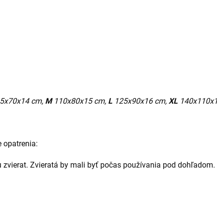
5x70x14 cm,
M
110x80x15 cm,
L
125x90x16 cm,
XL
140x110x17
 opatrenia:
 u zvierat. Zvieratá by mali byť počas používania pod dohľadom.