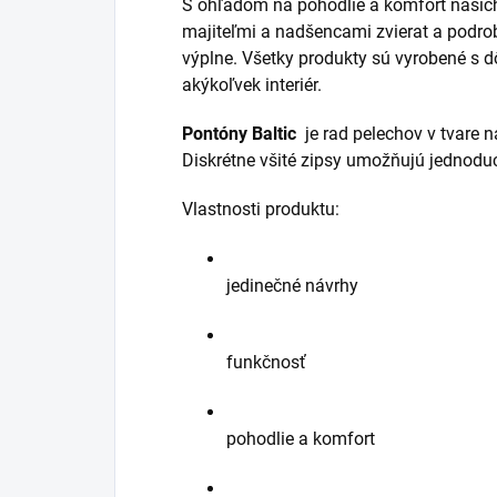
S ohľadom na pohodlie a komfort našic
majiteľmi a nadšencami zvierat a podrob
výplne. Všetky produkty sú vyrobené s d
akýkoľvek interiér.
Pontóny Baltic
je rad pelechov v tvare 
Diskrétne všité zipsy umožňujú jednoduc
Vlastnosti produktu:
jedinečné návrhy
funkčnosť
pohodlie a komfort