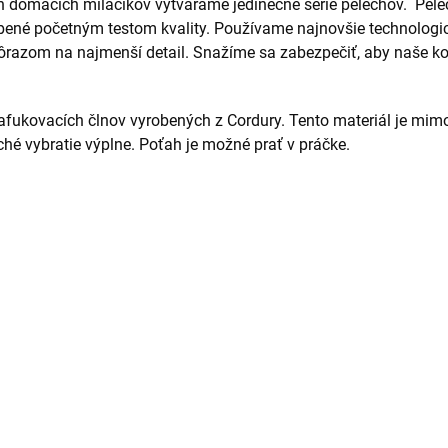
h domácich miláčikov vytvárame jedinečné série pelechov. Pel
ené početným testom kvality. Používame najnovšie technologické
ôrazom na najmenší detail. Snažíme sa zabezpečiť, aby naše kol
nafukovacích člnov vyrobených z Cordury. Tento materiál je mim
hé vybratie výplne. Poťah je možné prať v práčke.