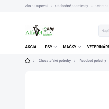
Prejsť
Ako nakupovať
Obchodné podmienky
Ochrana
na
obsah
AKCIA
PSY
MAČKY
VETERINÁRN
Domov
Chovateľské potreby
Recobed pelechy
Neohodnotené
Podrobnosti hodn
AKCIA