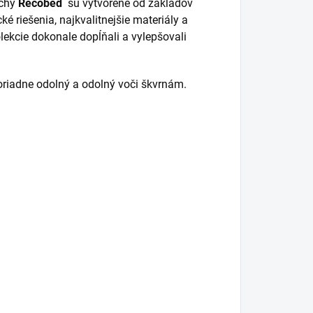
echy
Recobed
sú vytvorené od základov
 riešenia, najkvalitnejšie materiály a
ekcie dokonale dopĺňali a vylepšovali
oriadne odolný a odolný voči škvrnám.