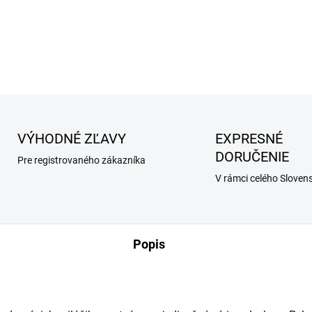
prať v práčke.
DETAILNÉ INFORMÁCIE
VÝHODNÉ ZĽAVY
EXPRESNÉ
DORUČENIE
Pre registrovaného zákazníka
V rámci celého Sloven
Popis