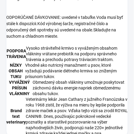
ODPORÚČANÉ DÁVKOVANIE: uvedené v tabuľke.Voda musí byť
stále k dispozícii.Kód výrobnej šarže, registračné číslo a
odporučený deň spotreby sú uvedené na obale.Skladujte na
suchom a chladnom mieste.​
Vysoko stráviteľné krmivo s vyváženým obsahom
PODPORA
vlákniny vrátane prebiotík na podporu správneho
TRÁVENIA
trávenia a prechodu potravy tráviacim traktom.
NÍZKY
Vhodné ako nutricný manažment u psov, ktoré
OBSAH
vyžadujú podávanie diétneho krmiva so zníženým
TUKU
prísunom tukov.
VYVÁŽENÝ
Obmedzený obsah vlákniny umožnuje poskytovat
PRÍSUN
záchovnú dávku energie napriek obmedzenému
VLÁKNINY
obsahu tukov.
Veterinárny lekár Jean Cathary z južného Francúzska v
roku 1968 zistil, že výživa na mieru by lepšie podporila
Brand
zdravie mačiek a psov. Vďaka tejto vízii sa zrodil ROYAL
text
CANIN®. Dnes, používajúc pokrokové vedecké
veterinary
poznatky a starostlivé pozorovanie na výber
najvhodnejších živín, podporujú naše 220+ jednotlivé
krmivá zdravie každej jednej mačky a psa.