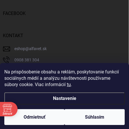
FACEBOOK
KONTAKT
eshop
@
alfavet.sk
0908 381 304
0908 381 304
Na prispôsobenie obsahu a reklám, poskytovanie funkcií
sociálnych médií a analýzu návštevnosti používame
Facebook
súbory cookie. Viac informácií
tu
.
Nastavenie
Copyright 2026
AlfaVet veterinárna lekáreň
. Všetky práva vyhradené.
Zobraziť
Upraviť nastavenie cookies
Odmietnuť
Súhlasím
Vytvoril Shoptet