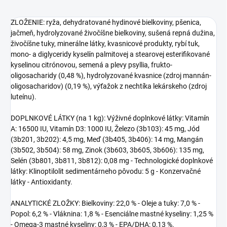
ZLOŽENIE: ryža, dehydratované hydinové bielkoviny, pšenica,
jačmeň, hydrolyzované živočíšne bielkoviny, sušená repná dužina,
živočíšne tuky, minerálne látky, kvasnicové produkty, rybí tuk,
mono- a diglyceridy kyselín palmitovej a stearovej esterifikované
kyselinou citrónovou, semená a plevy psyllia, frukto-
oligosacharidy (0,48 %), hydrolyzované kvasnice (zdroj mannán-
oligosacharidov) (0,19 %), výťažok z nechtíka lekárskeho (zdroj
luteínu).
DOPLNKOVÉ LÁTKY (na 1 kg): Výživné doplnkové látky: Vitamín
A: 16500 IU, Vitamín D3: 1000 IU, Železo (3b103): 45 mg, Jód
(3b201, 3b202): 4,5 mg, Meď (3b405, 3b406): 14 mg, Mangán
(3b502, 3b504): 58 mg, Zinok (3b603, 3b605, 3b606): 135 mg,
Selén (3b801, 3b811, 3b812): 0,08 mg - Technologické doplnkové
látky: Klinoptilolit sedimentárneho pôvodu: 5 g - Konzervačné
látky - Antioxidanty.
ANALYTICKÉ ZLOŽKY: Bielkoviny: 22,0 % - Oleje a tuky: 7,0 % -
Popol: 6,2 % - Vláknina: 1,8 % - Esenciálne mastné kyseliny: 1,25 %
- Omega-3 mastné kyseliny: 0,3 % - EPA/DHA: 0,13 %.