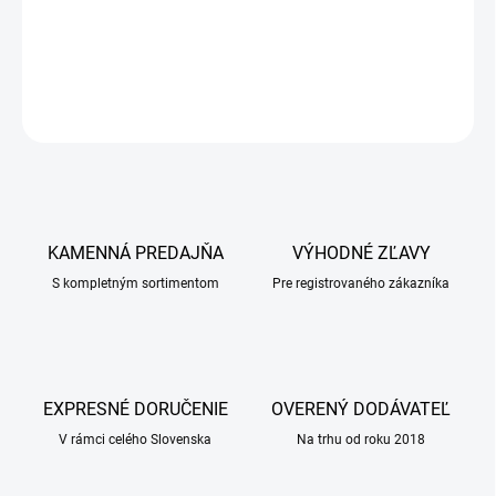
kombinovanie
DETAILNÉ INFORMÁCIE
OPÝTAŤ SA
KAMENNÁ PREDAJŇA
VÝHODNÉ ZĽAVY
S kompletným sortimentom
Pre registrovaného zákazníka
EXPRESNÉ DORUČENIE
OVERENÝ DODÁVATEĽ
V rámci celého Slovenska
Na trhu od roku 2018