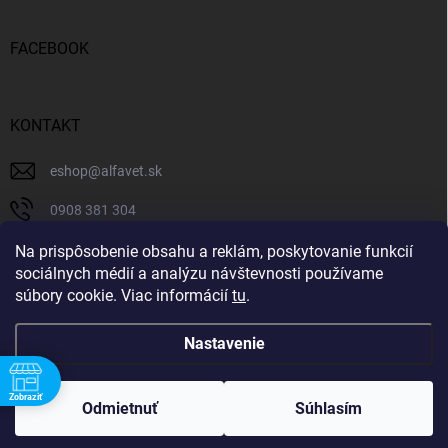
FACEBOOK
KONTAKT
eshop
@
alfavet.sk
0908 381 304
0908 381 304
Na prispôsobenie obsahu a reklám, poskytovanie funkcií
sociálnych médií a analýzu návštevnosti používame
Facebook
súbory cookie. Viac informácií
tu
.
Nastavenie
Copyright 2026
AlfaVet veterinárna lekáreň
. Všetky práva vyhradené.
Zobraziť
Upraviť nastavenie cookies
Odmietnuť
Súhlasím
Vytvoril Shoptet