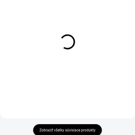
SKLADOM
SKLADOM
(5 KS)
(5 KS)
Kukaňa Recobed
Kukaňa Recobed
námornícka modrá
zamatová béžová
S 40 x 40 x 30 cm
53,90 €
od
53,90 €
od
S ohľadom na pohodlie a
komfort našich domácich
S ohľadom na pohodlie a
miláčikov vytvárame jedinečné
komfort našich domácich
série pelechov.
miláčikov vytvárame jedinečné
Pelechy Recobed sú vytvárané
série pelechov.
od základov majiteľmi a...
Pelechy Recobed sú vytvárané
od základov majiteľmi a...
Zobraziť všetky súvisiace produkty