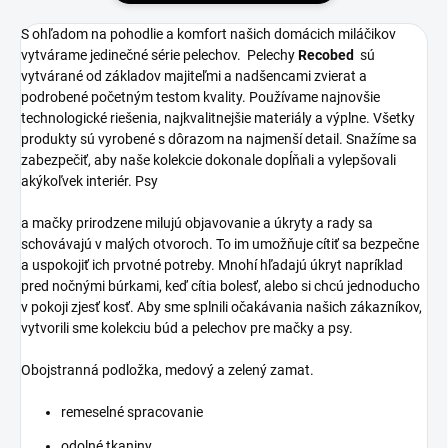
S ohľadom na pohodlie a komfort našich domácich miláčikov
vytvárame jedinečné série pelechov. Pelechy
Recobed
sú
vytvárané od základov majiteľmi a nadšencami zvierat a
podrobené početným testom kvality. Používame najnovšie
technologické riešenia, najkvalitnejšie materiály a výplne. Všetky
produkty sú vyrobené s dôrazom na najmenší detail. Snažíme sa
zabezpečiť, aby naše kolekcie dokonale dopĺňali a vylepšovali
akýkoľvek interiér. Psy
a mačky prirodzene milujú objavovanie a úkryty a rady sa
schovávajú v malých otvoroch. To im umožňuje cítiť sa bezpečne
a uspokojiť ich prvotné potreby. Mnohí hľadajú úkryt napríklad
pred nočnými búrkami, keď cítia bolesť, alebo si chcú jednoducho
v pokoji zjesť kosť. Aby sme splnili očakávania našich zákazníkov,
vytvorili sme kolekciu búd a pelechov pre mačky a psy.
Obojstranná podložka, medový a zelený zamat.
remeselné spracovanie
odolné tkaniny