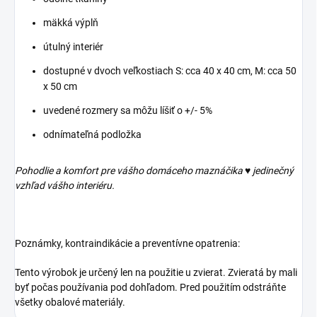
mäkká výplň
útulný interiér
dostupné v dvoch veľkostiach S: cca 40 x 40 cm, M: cca 50
x 50 cm
uvedené rozmery sa môžu líšiť o +/- 5%
odnímateľná podložka
Pohodlie a komfort pre vášho domáceho maznáčika ♥ jedinečný
vzhľad vášho interiéru.
Poznámky, kontraindikácie a preventívne opatrenia:
Tento výrobok je určený len na použitie u zvierat. Zvieratá by mali
byť počas používania pod dohľadom. Pred použitím odstráňte
všetky obalové materiály.