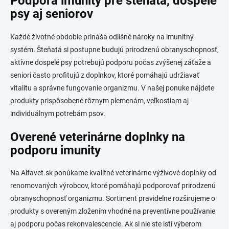
Podpora imunity pre šteňatá, dospelé
psy aj seniorov
Každé životné obdobie prináša odlišné nároky na imunitný
systém. Šteňatá si postupne budujú prirodzenú obranyschopnosť,
aktívne dospelé psy potrebujú podporu počas zvýšenej záťaže a
seniori často profitujú z doplnkov, ktoré pomáhajú udržiavať
vitalitu a správne fungovanie organizmu. V našej ponuke nájdete
produkty prispôsobené rôznym plemenám, veľkostiam aj
individuálnym potrebám psov.
Overené veterinárne doplnky na
podporu imunity
Na Alfavet.sk ponúkame kvalitné veterinárne výživové doplnky od
renomovaných výrobcov, ktoré pomáhajú podporovať prirodzenú
obranyschopnosť organizmu. Sortiment pravidelne rozširujeme o
produkty s overeným zložením vhodné na preventívne používanie
aj podporu počas rekonvalescencie. Ak si nie ste istí výberom