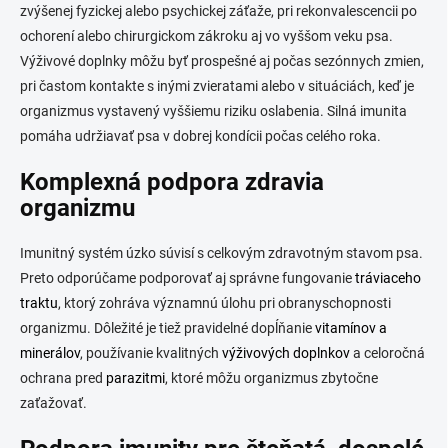
zvýšenej fyzickej alebo psychickej záťaže, pri rekonvalescencii po
ochorení alebo chirurgickom zákroku aj vo vyššom veku psa.
Výživové doplnky môžu byť prospešné aj počas sezónnych zmien,
pri častom kontakte s inými zvieratami alebo v situáciách, keď je
organizmus vystavený vyššiemu riziku oslabenia. Silná imunita
pomáha udržiavať psa v dobrej kondícii počas celého roka.
Komplexná podpora zdravia
organizmu
Imunitný systém úzko súvisí s celkovým zdravotným stavom psa.
Preto odporúčame podporovať aj správne fungovanie
tráviaceho
traktu
, ktorý zohráva významnú úlohu pri obranyschopnosti
organizmu. Dôležité je tiež pravidelné dopĺňanie
vitamínov a
minerálov
, používanie kvalitných
výživových doplnkov
a celoročná
ochrana pred
parazitmi
, ktoré môžu organizmus zbytočne
zaťažovať.