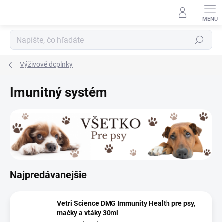
Prejsť
na
obsah
Hľadať
Výživové doplnky
Imunitný systém
Najpredávanejšie
Vetri Science DMG Immunity Health pre psy,
mačky a vtáky 30ml