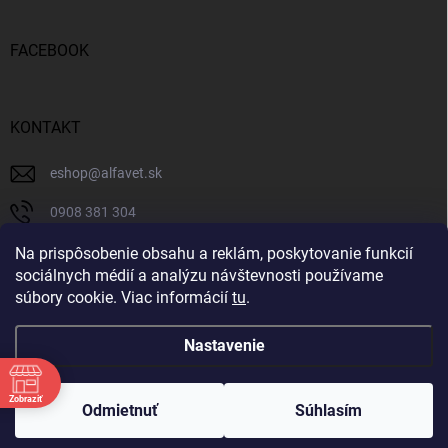
FACEBOOK
KONTAKT
eshop
@
alfavet.sk
0908 381 304
0908 381 304
Na prispôsobenie obsahu a reklám, poskytovanie funkcií
sociálnych médií a analýzu návštevnosti používame
Facebook
súbory cookie. Viac informácií
tu
.
Nastavenie
Copyright 2026
AlfaVet veterinárna lekáreň
. Všetky práva vyhradené.
Zobraziť
Upraviť nastavenie cookies
Odmietnuť
Súhlasím
Vytvoril Shoptet