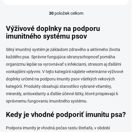
podľa...
30
položiek celkom
O
v
l
Výživové doplnky na podporu
á
imunitného systému psov
d
a
c
Silný imunitný systém je základom zdravého a aktívneho života
i
každého psa. Správne fungujúca obranyschopnosť pomáha
e
organizmu lepšie sa vyrovnávať s infekciami, stresom aj ďalšími
p
r
vonkajšími vplyvmi. V tejto kategórii nájdete veterinárne výživové
v
doplnky určené na podporu imunity psov všetkých vekových
k
kategórií. Produkty obsahujú starostlivo vybrané vitamíny,
y
v
minerály, antioxidanty a ďalšie účinné látky, ktoré prispievajú k
ý
správnemu fungovaniu imunitného systému.
p
i
Kedy je vhodné podporiť imunitu psa?
s
u
Podpora imunity je vhodná počas rastu šteňaťa, v období