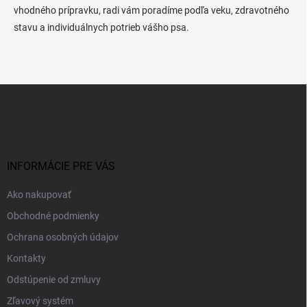
vhodného prípravku, radi vám poradíme podľa veku, zdravotného
stavu a individuálnych potrieb vášho psa.
Z
á
p
ä
t
i
INFORMÁCIE PRE VÁS
e
Ako nakupovať
Obchodné podmienky
Ochrana osobných údajov
Kontakty
Odstúpenie od zmluvy
Zľavový systém