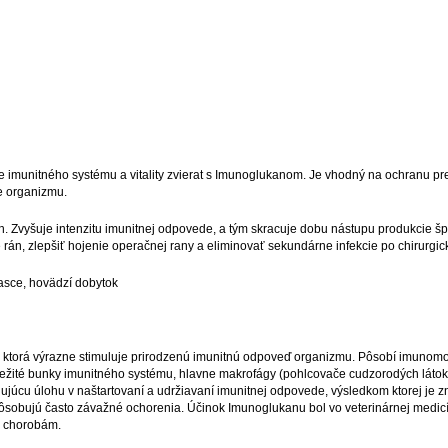
ie imunitného systému a vitality zvierat s Imunoglukanom. Je vhodný na ochranu pre
ve organizmu.
ch. Zvyšuje intenzitu imunitnej odpovede, a tým skracuje dobu nástupu produkcie šp
e rán, zlepšiť hojenie operačnej rany a eliminovať sekundárne infekcie po chirurg
rasce, hovädzí dobytok
 ktorá výrazne stimuluje prirodzenú imunitnú odpoveď organizmu. Pôsobí imunomo
ležité bunky imunitného systému, hlavne makrofágy (pohlcovače cudzorodých látok), 
dujúcu úlohu v naštartovaní a udržiavaní imunitnej odpovede, výsledkom ktorej je 
é spôsobujú často závažné ochorenia. Účinok Imunoglukanu bol vo veterinárnej med
ym chorobám.