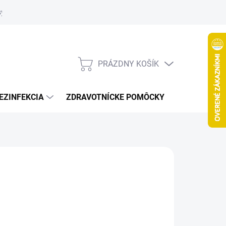
systém
PRÁZDNY KOŠÍK
NÁKUPNÝ
KOŠÍK
EZINFEKCIA
ZDRAVOTNÍCKE POMÔCKY
VČELY