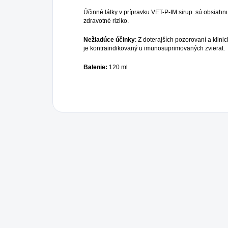
Účinné látky v prípravku VET-P-IM sirup sú obsiah
zdravotné riziko.
Nežiadúce účinky
: Z doterajších pozorovaní a klin
je kontraindikovaný u imunosuprimovaných zvierat.
Balenie:
120 ml