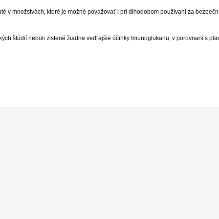
nuté v množstvách, ktoré je možné považovať i pri dlhodobom používaní za bezpeč
ických štúdií neboli zistené žiadne vedľajšie účinky Imunoglukanu, v porovnaní s p