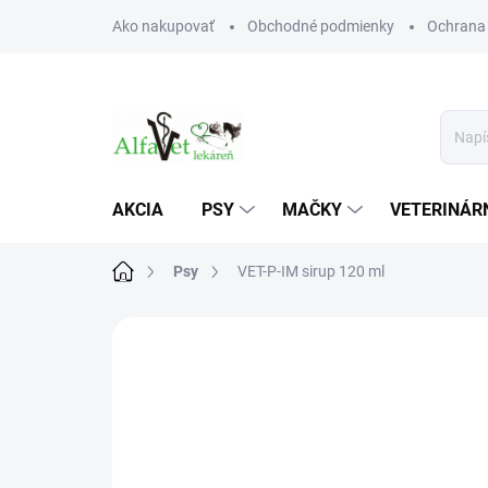
Prejsť
Ako nakupovať
Obchodné podmienky
Ochrana
na
obsah
AKCIA
PSY
MAČKY
VETERINÁRN
Domov
Psy
VET-P-IM sirup 120 ml
Neohodnotené
Podrobnosti hodn