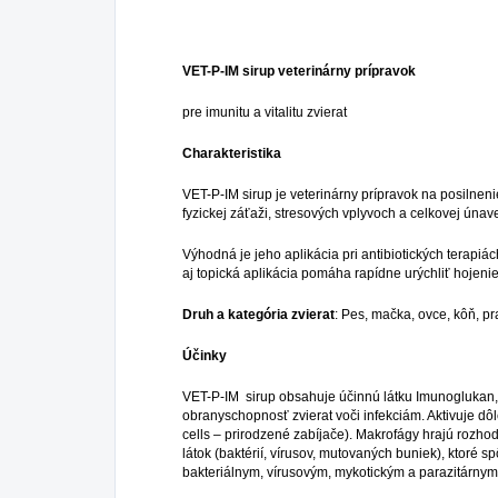
VET-P-IM sirup
veterinárny prípravok
pre imunitu a vitalitu zvierat
Charakteristika
VET-P-IM sirup je veterinárny prípravok na posilnen
fyzickej záťaži, stresových vplyvoch a celkovej úna
Výhodná je jeho aplikácia pri antibiotických terapiá
aj topická aplikácia pomáha rapídne urýchliť hojeni
Druh a kategória zvierat
: Pes, mačka, ovce, kôň, p
Účinky
VET-P-IM sirup obsahuje účinnú látku Imunoglukan,
obranyschopnosť zvierat voči infekciám. Aktivuje dô
cells – prirodzené zabíjače). Makrofágy hrajú rozho
látok (baktérií, vírusov, mutovaných buniek), ktor
bakteriálnym, vírusovým, mykotickým a parazitárn