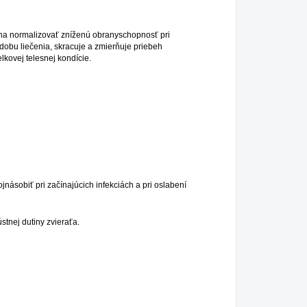
áha normalizovať zníženú obranyschopnosť pri
e dobu liečenia, skracuje a zmierňuje priebeh
elkovej telesnej kondície.
sobiť pri začínajúcich infekciách a pri oslabení
tnej dutiny zvieraťa.