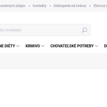
 osobných údajov
Kontakty
Odstúpenie od zmluvy
Zľavový 
Hľadať
E DIÉTY
KRMIVO
CHOVATEĽSKÉ POTREBY
D
otenia
12,90 €
Jednotková
107,50 € / 1 l
cena:
SKLADOM
(25 KS)