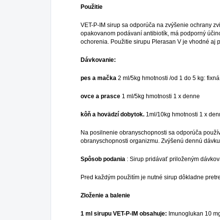
Použitie
VET-P-IM sirup sa odporúča na zvýšenie ochrany zv
opakovanom podávaní antibiotík, má podporný účinok p
ochorenia. Použitie sirupu Plerasan V je vhodné aj pr
Dávkovanie:
pes a mačka
2 ml/5kg hmotnosti /od 1 do 5 kg: fixn
ovce a prasce
1 ml/5kg hmotnosti 1 x denne
kôň a hovädzí dobytok.
1ml/10kg hmotnosti 1 x de
Na posilnenie obranyschopnosti sa odporúča používa
obranyschopnosti organizmu. Zvýšenú dennú dávku 
Spôsob podania
: Sirup pridávať priloženým dávkov
Pred každým použitím je nutné sirup dôkladne pretr
Zloženie a balenie
1 ml sirupu VET-P-IM obsahuje:
Imunoglukan 10 mg