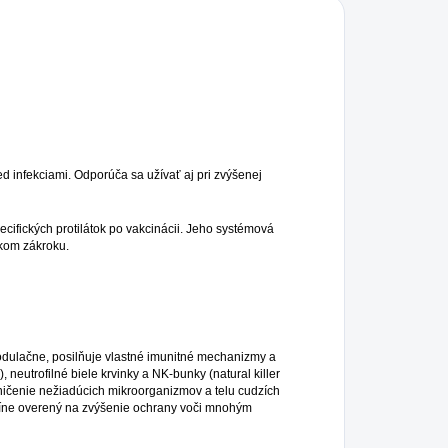
d infekciami. Odporúča sa užívať aj pri zvýšenej
ecifických protilátok po vakcinácii. Jeho systémová
ickom zákroku.
dulačne, posilňuje vlastné imunitné mechanizmy a
neutrofilné biele krvinky a NK-bunky (natural killer
zničenie nežiadúcich mikroorganizmov a telu cudzích
icíne overený na zvýšenie ochrany voči mnohým