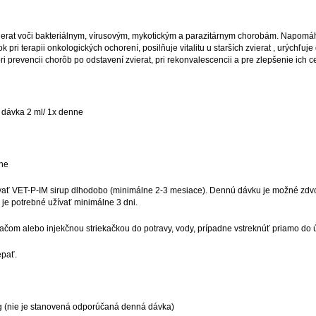
ierat voči bakteriálnym, vírusovým, mykotickým a parazitárnym chorobám. Napom
ri terapii onkologických ochorení, posilňuje vitalitu u starších zvierat , urýchľuj
i prevencii chorôb po odstavení zvierat, pri rekonvalescencii a pre zlepšenie ich c
á dávka 2 ml/ 1x denne
nne
ť VET-P-IM sirup dlhodobo (minimálne 2-3 mesiace). Dennú dávku je možné zdvojná
je potrebné užívať minimálne 3 dni.
ačom alebo injekčnou striekačkou do potravy, vody, prípadne vstreknúť priamo do ús
epať.
 (nie je stanovená odporúčaná denná dávka)